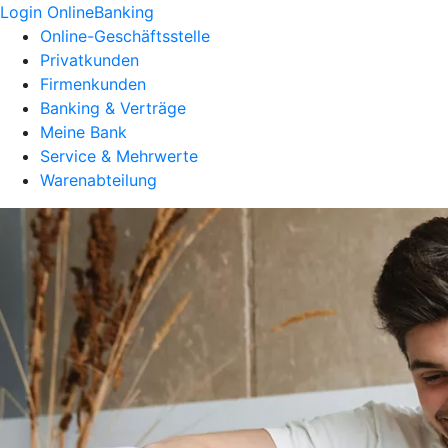
Login OnlineBanking
Online-Geschäftsstelle
Privatkunden
Firmenkunden
Banking & Verträge
Meine Bank
Service & Mehrwerte
Warenabteilung