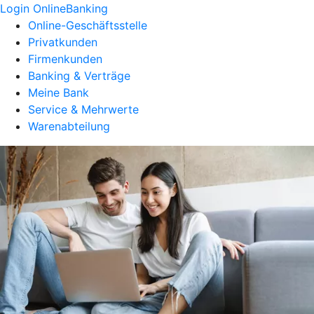
Login OnlineBanking
Online-Geschäftsstelle
Privatkunden
Firmenkunden
Banking & Verträge
Meine Bank
Service & Mehrwerte
Warenabteilung