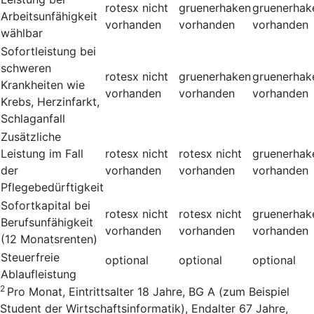
rotesx
nicht
gruenerhaken
gruenerhak
Arbeitsunfähigkeit
vorhanden
vorhanden
vorhanden
wählbar
Sofortleistung bei
schweren
rotesx
nicht
gruenerhaken
gruenerhak
Krankheiten wie
vorhanden
vorhanden
vorhanden
Krebs, Herzinfarkt,
Schlaganfall
Zusätzliche
Leistung im Fall
rotesx
nicht
rotesx
nicht
gruenerhak
der
vorhanden
vorhanden
vorhanden
Pflegebedürftigkeit
Sofortkapital bei
rotesx
nicht
rotesx
nicht
gruenerhak
Berufsunfähigkeit
vorhanden
vorhanden
vorhanden
(12 Monatsrenten)
Steuerfreie
optional
optional
optional
Ablaufleistung
2
Pro Monat, Eintrittsalter 18 Jahre, BG A (zum Beispiel
Student der Wirtschaftsinformatik), Endalter 67 Jahre,