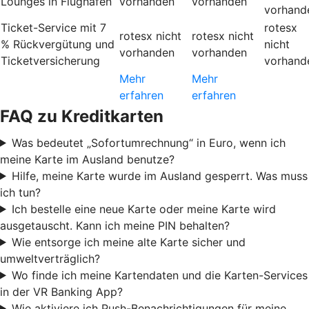
Lounges in Flughäfen
vorhanden
vorhanden
vorhand
Ticket-Service mit 7
rotesx
rotesx
nicht
rotesx
nicht
% Rückvergütung und
nicht
vorhanden
vorhanden
Ticketversicherung
vorhand
Mehr
Mehr
erfahren
erfahren
FAQ zu Kreditkarten
Was bedeutet „Sofortumrechnung“ in Euro, wenn ich
meine Karte im Ausland benutze?
Hilfe, meine Karte wurde im Ausland gesperrt. Was muss
ich tun?
Ich bestelle eine neue Karte oder meine Karte wird
ausgetauscht. Kann ich meine PIN behalten?
Wie entsorge ich meine alte Karte sicher und
umweltverträglich?
Wo finde ich meine Kartendaten und die Karten-Services
in der VR Banking App?
Wie aktiviere ich Push-Benachrichtigungen für meine