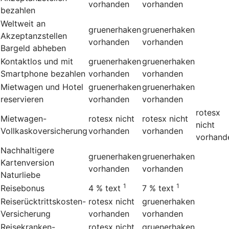
vorhanden
vorhanden
bezahlen
Weltweit an
gruenerhaken
gruenerhaken
Akzeptanzstellen
vorhanden
vorhanden
Bargeld abheben
Kontaktlos und mit
gruenerhaken
gruenerhaken
Smartphone bezahlen
vorhanden
vorhanden
Mietwagen und Hotel
gruenerhaken
gruenerhaken
reservieren
vorhanden
vorhanden
rotesx
Mietwagen-
rotesx
nicht
rotesx
nicht
nicht
Vollkaskoversicherung
vorhanden
vorhanden
vorhand
Nachhaltigere
gruenerhaken
gruenerhaken
Kartenversion
vorhanden
vorhanden
Naturliebe
1
1
Reisebonus
4 %
text
7 %
text
Reiserücktrittskosten-
rotesx
nicht
gruenerhaken
Versicherung
vorhanden
vorhanden
Reisekranken-
rotesx
nicht
gruenerhaken