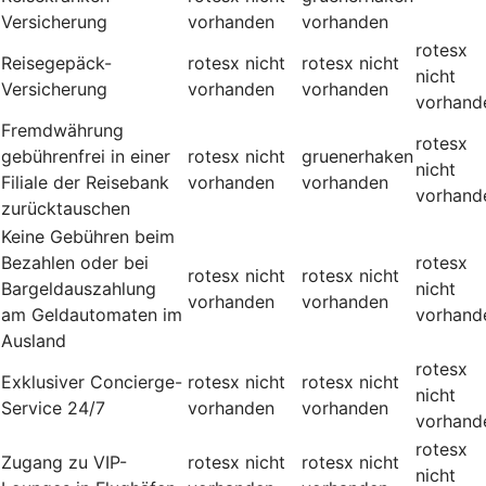
Versicherung
vorhanden
vorhanden
rotesx
Reisegepäck-
rotesx
nicht
rotesx
nicht
nicht
Versicherung
vorhanden
vorhanden
vorhand
Fremdwährung
rotesx
gebührenfrei in einer
rotesx
nicht
gruenerhaken
nicht
Filiale der Reisebank
vorhanden
vorhanden
vorhand
zurücktauschen
Keine Gebühren beim
Bezahlen oder bei
rotesx
rotesx
nicht
rotesx
nicht
Bargeldauszahlung
nicht
vorhanden
vorhanden
am Geldautomaten im
vorhand
Ausland
rotesx
Exklusiver Concierge-
rotesx
nicht
rotesx
nicht
nicht
Service 24/7
vorhanden
vorhanden
vorhand
rotesx
Zugang zu VIP-
rotesx
nicht
rotesx
nicht
nicht