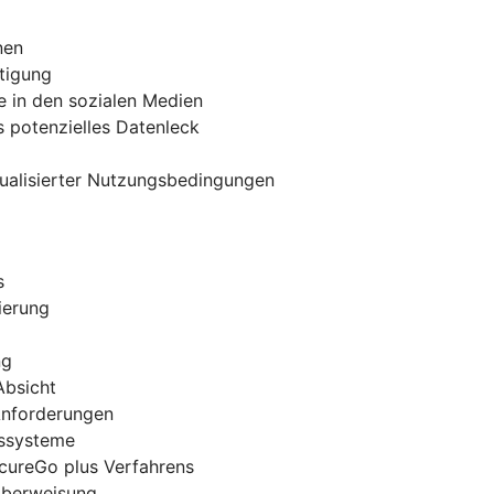
nen
tigung
e in den sozialen Medien
 potenzielles Datenleck
tualisierter Nutzungsbedingungen
s
ierung
ng
Absicht
 Anforderungen
gssysteme
ecureGo plus Verfahrens
-Überweisung